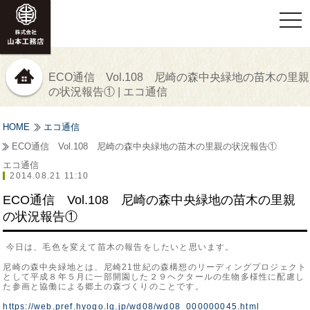
togg
navi
ECO通信 Vol.108 尼崎の森中央緑地の苗木の里親
の状況報告① | エコ通信
HOME
エコ通信
ECO通信 Vol.108 尼崎の森中央緑地の苗木の里親の状況報告①
エコ通信
2014.08.21 11:10
ECO通信 Vol.108 尼崎の森中央緑地の苗木の里親
の状況報告①
今日は、毛色を変えて苗木の報告をしたいと思います。
尼崎の森中央緑地とは、尼崎21世紀の森構想のリーディングプロジェクト
として平成８年５月に一部開園した２９ヘクタールの生物多様性に配慮し
た参画と協働による郷土の森づくりのことです。
https://web.pref.hyogo.lg.jp/wd08/wd08_000000045.html