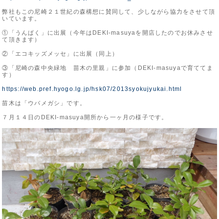
弊社もこの尼崎２１世紀の森構想に賛同して、少しながら協力をさせて頂
いています。
①「うんぱく」に出展（今年はDEKI-masuyaを開店したのでお休みさせ
て頂きます）
②「エコキッズメッセ」に出展（同上）
③「尼崎の森中央緑地 苗木の里親」に参加（DEKI-masuyaで育ててま
す）
https://web.pref.hyogo.lg.jp/hsk07/2013syokujyukai.html
苗木は「ウバメガシ」です。
７月１４日のDEKI-masuya開所から一ヶ月の様子です。