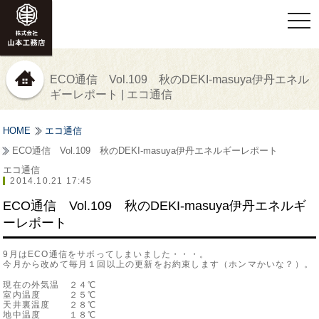
togg
navi
ECO通信 Vol.109 秋のDEKI-masuya伊丹エネル
ギーレポート | エコ通信
HOME
エコ通信
ECO通信 Vol.109 秋のDEKI-masuya伊丹エネルギーレポート
エコ通信
2014.10.21 17:45
ECO通信 Vol.109 秋のDEKI-masuya伊丹エネルギ
ーレポート
9月はECO通信をサボってしまいました・・・。
今月から改めて毎月１回以上の更新をお約束します（ホンマかいな？）。
現在の外気温 ２４℃
室内温度 ２５℃
天井裏温度 ２８℃
地中温度 １８℃