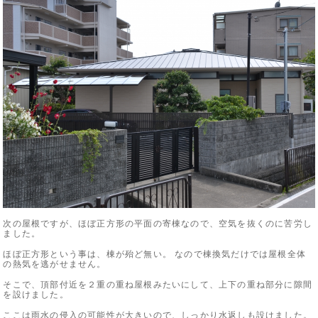
次の屋根ですが、ほぼ正方形の平面の寄棟なので、空気を抜くのに苦労し
ました。
ほぼ正方形という事は、棟が殆ど無い。 なので棟換気だけでは屋根全体
の熱気を逃がせません。
そこで、頂部付近を２重の重ね屋根みたいにして、上下の重ね部分に隙間
を設けました。
ここは雨水の侵入の可能性が大きいので、しっかり水返しも設けました。