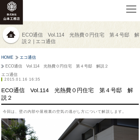
togg
navi
ECO通信 Vol.114 光熱費０円住宅 第４号邸 解
説２ | エコ通信
HOME
エコ通信
ECO通信 Vol.114 光熱費０円住宅 第４号邸 解説２
エコ通信
2015.01.16 16:35
ECO通信 Vol.114 光熱費０円住宅 第４号邸 解
説２
今回は、壁の内部や屋根裏の空気の逃がし方について解説します。