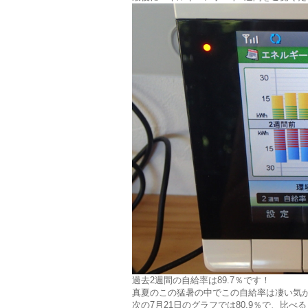
過去2週間の自給率は89.7％です！
真夏のこの猛暑の中でこの自給率は凄い気
次の7月21日のグラフでは80.9％で、比