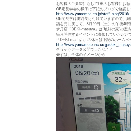
お客様のご要望に応じてOBのお客様にお
OB宅見学会の様子は下記のブログで確認し
http://www.yamamnc.co.jp/staff_blog/2016/
OB宅見学は随時受け付けていますので、興
話を元に戻して、8月20日（土）の午後4
伊丹店「DEKI-masuya」は“地熱の家
毎月開催するイベントに参加していただい
「DEKI-masuya」の休日は下記のホー
http://www.yamamoto-inc.co.jp/deki_masuy
そうそうデータ公開でしたね＾＾
先ずは、全体のイメージから