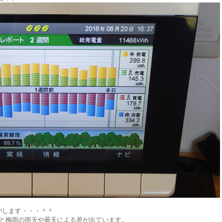
がします・・・＾＾
べると梅雨の雨天や曇天による差が出ています。