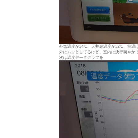
外気温度が34℃、天井裏温度が32℃、室温は
外はムッとしてるけど、室内は決行爽やか
次は温度データグラフを