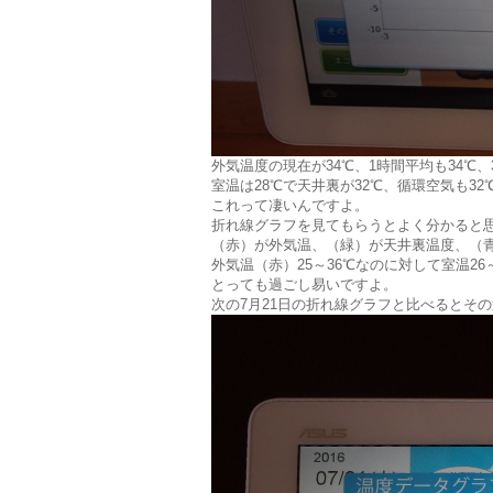
外気温度の現在が34℃、1時間平均も34℃、
室温は28℃で天井裏が32℃、循環空気も32
これって凄いんですよ。
折れ線グラフを見てもらうとよく分かると
（赤）が外気温、（緑）が天井裏温度、（
外気温（赤）25～36℃なのに対して室温26
とっても過ごし易いですよ。
次の7月21日の折れ線グラフと比べるとそ