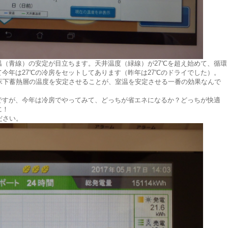
（青線）の安定が目立ちます。天井温度（緑線）が27℃を超え始めて、循環
て今年は27℃の冷房をセットしてあります（昨年は27℃のドライでした）。
床下蓄熱層の温度を安定させることが、室温を安定させる一番の効果なんで
すが、今年は冷房でやってみて、どっちが省エネになるか？どっちが快適
に！
ださい。