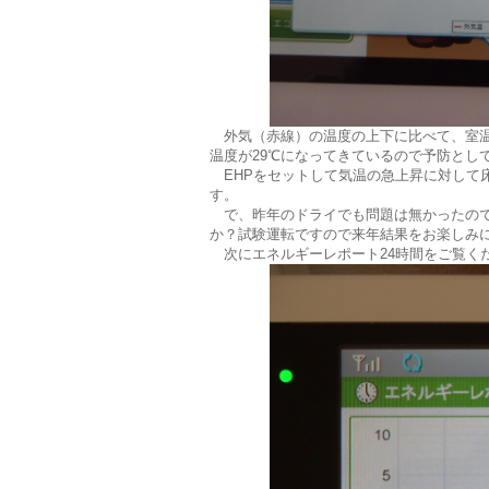
外気（赤線）の温度の上下に比べて、室温
温度が29℃になってきているので予防とし
EHPをセットして気温の急上昇に対して
す。
で、昨年のドライでも問題は無かったので
か？試験運転ですので来年結果をお楽しみ
次にエネルギーレポート24時間をご覧く