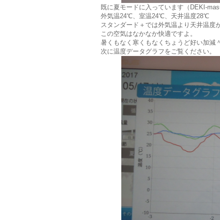
既に夏モードに入っています（DEKI-ma
外気温24℃、室温24℃、天井温度28℃
スタンダード＋では外気温より天井温度が
この空気はなかなか快適ですよ。
暑くもなく寒くもなくちょうど好い加減
次に温度データグラフをご覧ください。