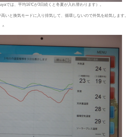
suyaでは、平均16℃が3日続くと冬夏が入れ替わります）。
高いと換気モードに入り排気して、循環しないので外気を給気します。
＾＾