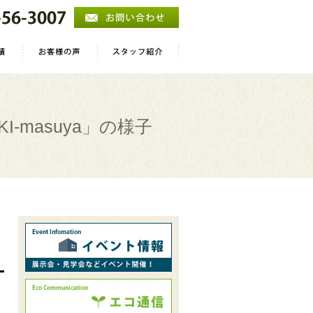
I-masuya」の様子
）